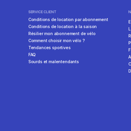
SERVICE CLIENT
N
Conditions de location par abonnement
E
Conditions de location à la saison
L
Résilier mon abonnement de vélo
R
Comment choisir mon vélo ?
P
Tendances sportives
F
FAQ
A
Sourds et malentendants
C
D